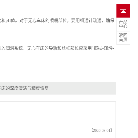
度和
pH
值。对于无心车床的喷嘴部位，要用细通针疏通，确保
产品
中心
返回
首页
进入润滑系统。无心车床的导轨和丝杠部位应采用
"
擦拭
-
润滑
-
车床的深度清洁与精度恢复
【2026-08-01】