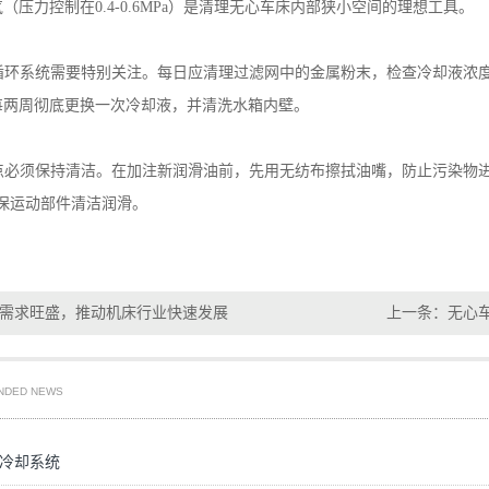
气（压力控制在
0.4-0.6MPa
）是清理无心车床内部狭小空间的理想工具。
循环系统需要特别关注。每日应清理过滤网中的金属粉末，检查冷却液浓
每两周彻底更换一次冷却液，并清洗水箱内壁。
点必须保持清洁。在加注新润滑油前，先用无纺布擦拭油嘴，防止污染物
保运动部件清洁润滑。
需求旺盛，推动机床行业快速发展
上一条：
无心
NDED NEWS
冷却系统