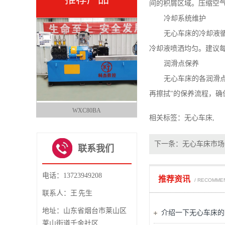
间的积屑区域。压缩空
冷却系统维护
无心车床的冷却液
冷却液喷洒均匀。建议
润滑点保养
无心车床的各润滑
再擦拭
"
的保养流程，确
WXC80BA
WXC130CA
相关标签：
无心车床
,
1
2
3
4
下一条：
无心车床市场
联系我们
电话：13723949208
推荐资讯
/ RECOMME
联系人：王 先生
地址：山东省烟台市莱山区
介绍一下无心车床的
莱山街道千金社区