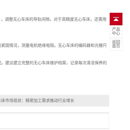
），调整无心车床的导轨间隙。对于高精度无心车床，还需用
产品
中心
返回
的紧固情况，测量电机绝缘电阻。无心车床的编码器和光栅尺
首页
况。建议建立完整的无心车床维护档案，记录每次清洁保养的
车床市场现状：精密加工需求推动行业增长