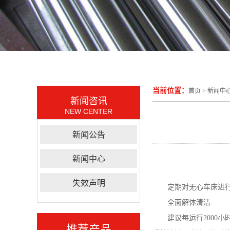
当前位置：
首页
>
新闻中
新闻咨讯
NEW CENTER
新闻公告
新闻中心
失效声明
定期对
无心车床
进
全面解体清洁
建议每运行
2000
小
推荐产品