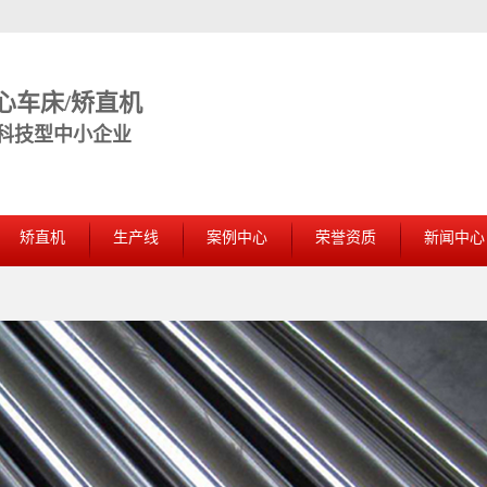
心车床/矫直机
 科技型中小企业
矫直机
生产线
案例中心
荣誉资质
新闻中心