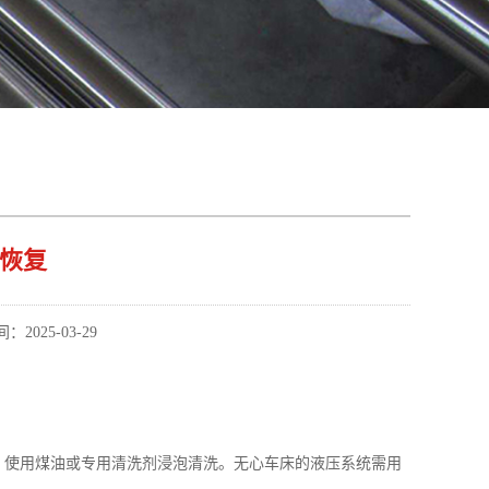
恢复
2025-03-29
，使用煤油或专用清洗剂浸泡清洗。无心车床的液压系统需用