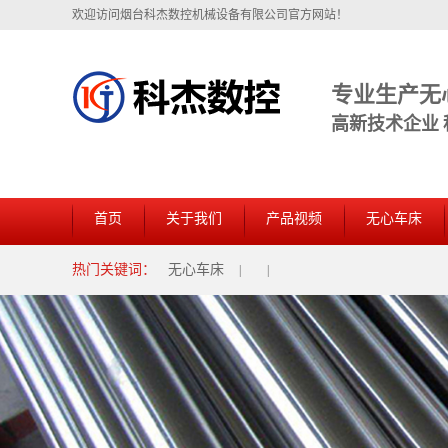
欢迎访问烟台科杰数控机械设备有限公司官方网站！
专业生产无
高新技术企业
首页
关于我们
产品视频
无心车床
热门关键词：
无心车床
|
|