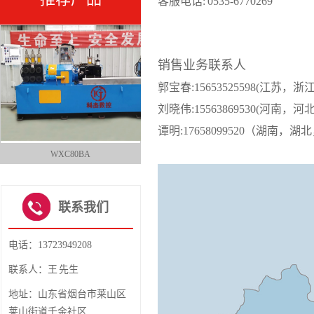
客服电话: 0535-6770269
销售业务联系人
郭宝春:15653525598(江苏，浙江
刘晓伟:15563869530(河南，
谭明
:17658099520（湖南
WXC80BA
WXC130CA
1
2
3
4
联系我们
电话：13723949208
联系人：王 先生
地址：山东省烟台市莱山区
莱山街道千金社区