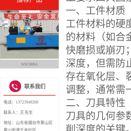
一、工件材质
工件材料的硬
的材料（如合
快磨损或崩刃
深度，但需防
WXC80BA
WXC130CA
1
存在氧化层、
2
3
4
联系我们
调整，通常需
二、刀具特性
电话：13723949208
联系人：王 先生
刀具的几何参
地址：山东省烟台市莱山区
削深度的关键
莱山街道千金社区